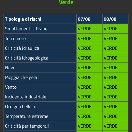
Verde
Tipologia di rischi
07/08
08/08
Smottamenti - Frane
VERDE
VERDE
Terremoto
VERDE
VERDE
Criticità idraulica
VERDE
VERDE
Criticità idrogeologica
VERDE
VERDE
Neve
VERDE
VERDE
Pioggia che gela
VERDE
VERDE
Vento
VERDE
VERDE
Incidente industriale
VERDE
VERDE
Ordigno bellico
VERDE
VERDE
Temperature estreme
VERDE
VERDE
Criticità per temporali
VERDE
VERDE