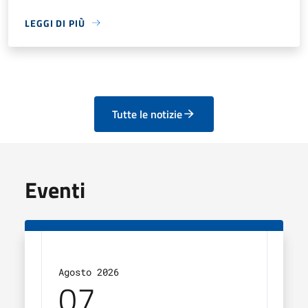
LEGGI DI PIÙ
Tutte le notizie
Eventi
Agosto 2026
Agos
07
0