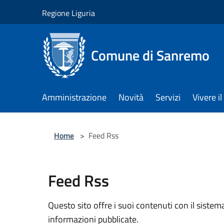
Salta al contenuto principale
Regione Liguria
Comune di Sanremo
Amministrazione
Novità
Servizi
Vivere 
Home
>
Feed Rss
Feed Rss
Questo sito offre i suoi contenuti con il sist
informazioni pubblicate.