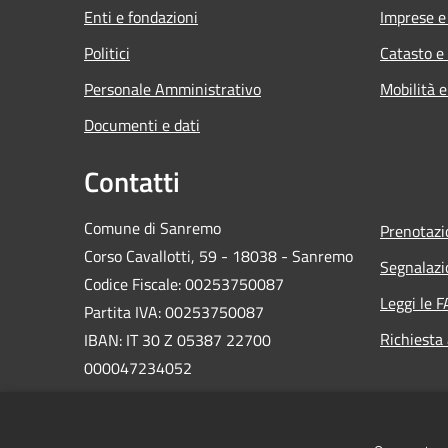
Enti e fondazioni
Imprese 
Politici
Catasto e
Personale Amministrativo
Mobilità e
Documenti e dati
Contatti
Comune di Sanremo
Prenotaz
Corso Cavallotti, 59 - 18038 - Sanremo
Segnalazi
Codice Fiscale: 00253750087
Leggi le 
Partita IVA: 00253750087
Richiesta
IBAN: IT 30 Z 05387 22700
000047234052
PEC:
comune.sanremo@legalmail.it
Centralino Unico: +39 0184 5801