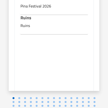
Pina Festival 2026
Pina
Ruins
Rui
Ruins
Ruin