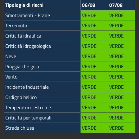
Tipologia di rischi
06/08
07/08
Smottamenti - Frane
VERDE
VERDE
Terremoto
VERDE
VERDE
Criticità idraulica
VERDE
VERDE
Criticità idrogeologica
VERDE
VERDE
Neve
VERDE
VERDE
Pioggia che gela
VERDE
VERDE
Vento
VERDE
VERDE
Incidente industriale
VERDE
VERDE
Ordigno bellico
VERDE
VERDE
Temperature estreme
VERDE
VERDE
Criticità per temporali
VERDE
VERDE
Strada chiusa
VERDE
VERDE