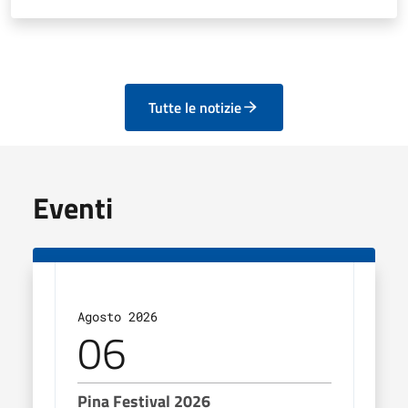
Tutte le notizie
Eventi
Agosto 2026
Agos
06
0
Pina Festival 2026
Pina