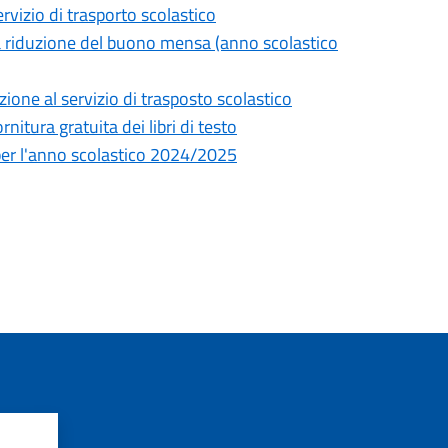
rvizio di trasporto scolastico
a riduzione del buono mensa (anno scolastico
ione al servizio di trasposto scolastico
rnitura gratuita dei libri di testo
per l'anno scolastico 2024/2025