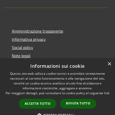
Amministrazione trasparente
Informativa privacy
Social policy
Note legali
×
Dichiarazione di accessibilità
Informazioni sui cookie
Questo sito web utilizza cookie tecnici e assimilati strettamente
necessari al corretto funzionamento e alla navigazione del sito,
nonché un cookie tecnico analitico al solo fine di elaborare
informazioni statistiche, aggregate e anonime.
RSS
Copyright © 2026 • Comune di
Per maggiori dettagli, può consultare la cookie policy al seguente
link
Accessibilità
Sanremo • Powered by
Privacy
Municipium
Accesso
•
RIFIUTA TUTTO
ACCETTA TUTTO
Cookie
redazione
Mappa del sito