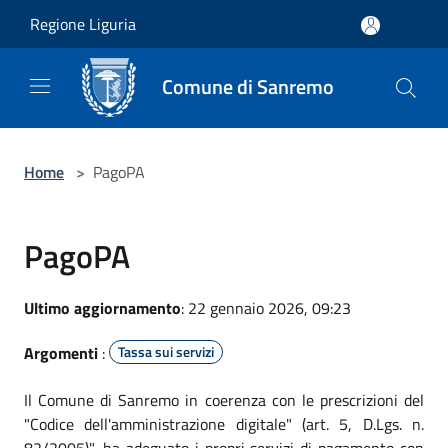
Salta al contenuto principale
Regione Liguria
Comune di Sanremo
Home
>
PagoPA
PagoPA
Ultimo aggiornamento
: 22 gennaio 2026, 09:23
Argomenti
:
Tassa sui servizi
Il Comune di Sanremo in coerenza con le prescrizioni del
"Codice dell'amministrazione digitale" (art. 5, D.Lgs. n.
82/2005)", ha adeguato i propri servizi di pagamento con