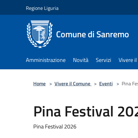
Salta al contenuto principale
Regione Liguria
Comune di Sanremo
Amministrazione
Novità
Servizi
Vivere 
Home
>
Vivere il Comune
>
Eventi
>
Pina Fe
Pina Festival 20
Pina Festival 2026