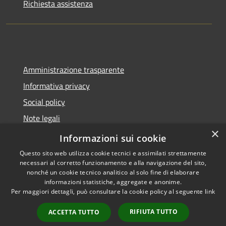
Richiesta assistenza
Amministrazione trasparente
Informativa privacy
Social policy
Note legali
×
Dichiarazione di accessibilità
Informazioni sui cookie
Questo sito web utilizza cookie tecnici e assimilati strettamente
necessari al corretto funzionamento e alla navigazione del sito,
nonché un cookie tecnico analitico al solo fine di elaborare
informazioni statistiche, aggregate e anonime.
RSS
Copyright © 2026 • Comune di
Per maggiori dettagli, può consultare la cookie policy al seguente
link
Accessibilità
Sanremo • Powered by
Privacy
Municipium
Accesso
•
RIFIUTA TUTTO
ACCETTA TUTTO
Cookie
redazione