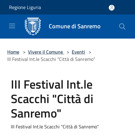
Salta al contenuto principale
Regione Liguria
Comune di Sanremo
Home
>
Vivere il Comune
>
Eventi
>
III Festival Int.le Scacchi "Città di Sanremo"
III Festival Int.le
Scacchi "Città di
Sanremo"
III Festival Int.le Scacchi "Città di Sanremo"