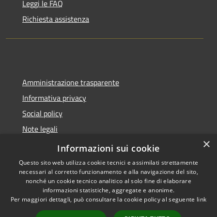
Leggi le FAQ
Richiesta assistenza
Amministrazione trasparente
Informativa privacy
Social policy
Note legali
×
Dichiarazione di accessibilità
Informazioni sui cookie
Questo sito web utilizza cookie tecnici e assimilati strettamente
necessari al corretto funzionamento e alla navigazione del sito,
nonché un cookie tecnico analitico al solo fine di elaborare
informazioni statistiche, aggregate e anonime.
RSS
Copyright © 2026 • Comune di
Per maggiori dettagli, può consultare la cookie policy al seguente
link
Accessibilità
Sanremo • Powered by
Privacy
Municipium
Accesso
•