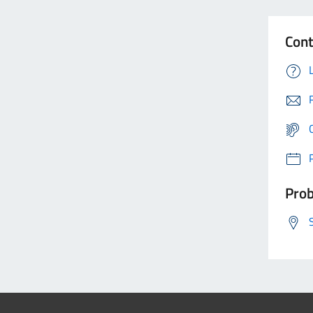
Cont
Prob