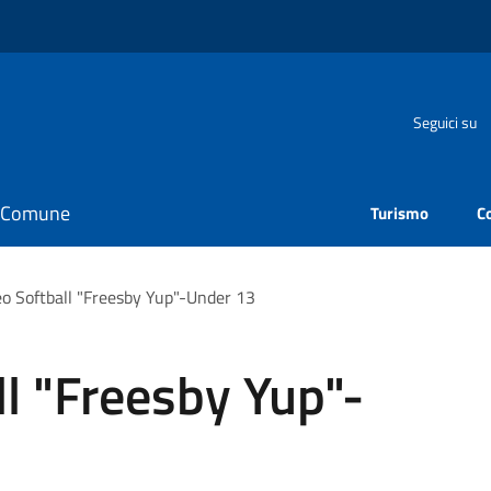
Seguici su
il Comune
Turismo
C
eo Softball "Freesby Yup"-Under 13
ll "Freesby Yup"-