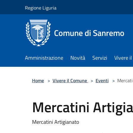
Salta al contenuto principale
Regione Liguria
Comune di Sanremo
Amministrazione
Novità
Servizi
Vivere 
Home
>
Vivere il Comune
>
Eventi
>
Mercati
Mercatini Artigi
Mercatini Artigianato