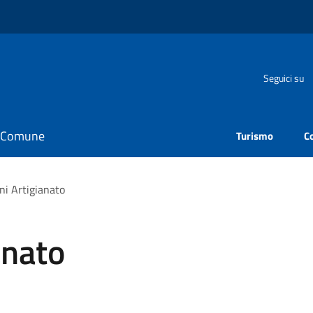
Seguici su
il Comune
Turismo
C
ni Artigianato
anato