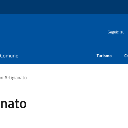
Seguici su
il Comune
Turismo
C
ni Artigianato
anato