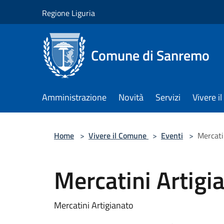
Salta al contenuto principale
Regione Liguria
Comune di Sanremo
Amministrazione
Novità
Servizi
Vivere 
Home
>
Vivere il Comune
>
Eventi
>
Mercati
Mercatini Artigi
Mercatini Artigianato