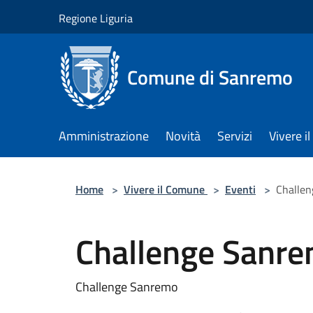
Salta al contenuto principale
Regione Liguria
Comune di Sanremo
Amministrazione
Novità
Servizi
Vivere 
Home
>
Vivere il Comune
>
Eventi
>
Challe
Challenge Sanr
Challenge Sanremo