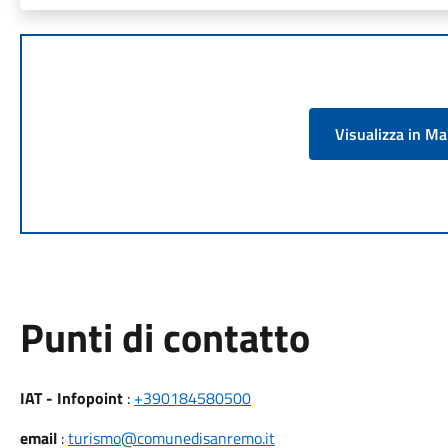
Visualizza in M
Punti di contatto
IAT - Infopoint
:
+390184580500
email
:
turismo@comunedisanremo.it