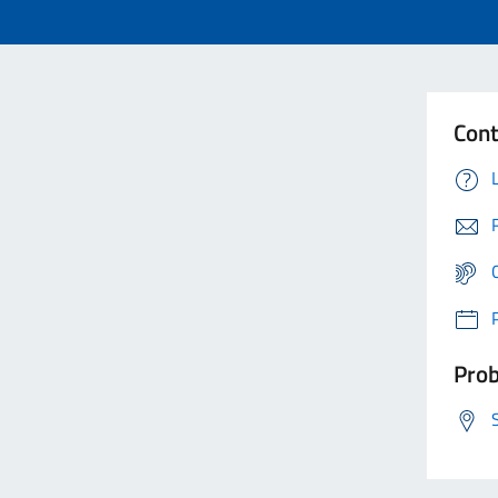
Cont
Prob