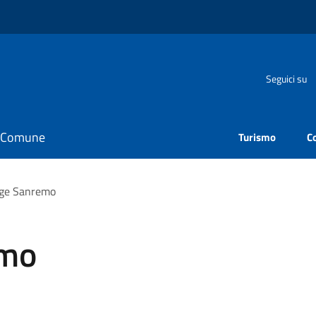
Seguici su
il Comune
Turismo
C
nge Sanremo
emo