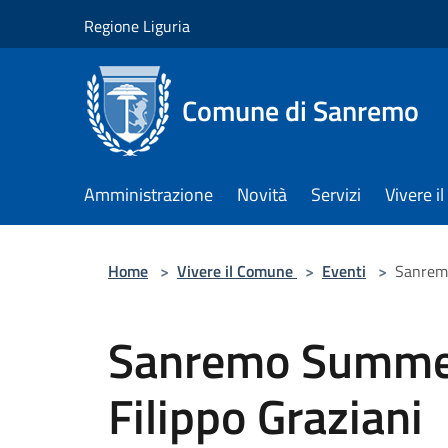
Salta al contenuto principale
Regione Liguria
Comune di Sanremo
Amministrazione
Novità
Servizi
Vivere 
Home
>
Vivere il Comune
>
Eventi
>
Sanremo
Sanremo Summe
Filippo Graziani