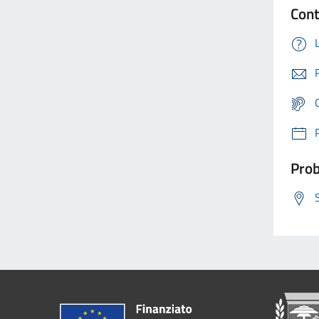
Cont
Prob