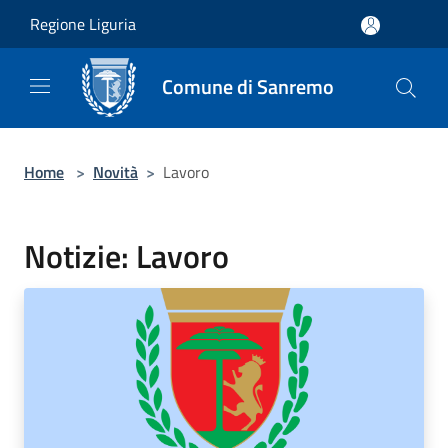
Salta al contenuto principale
Regione Liguria
Comune di Sanremo
Home
>
Novità
>
Lavoro
Notizie: Lavoro