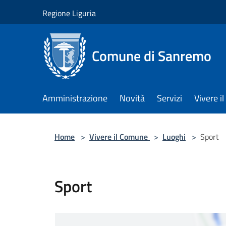
Salta al contenuto principale
Regione Liguria
Comune di Sanremo
Amministrazione
Novità
Servizi
Vivere 
Home
>
Vivere il Comune
>
Luoghi
>
Sport
Sport