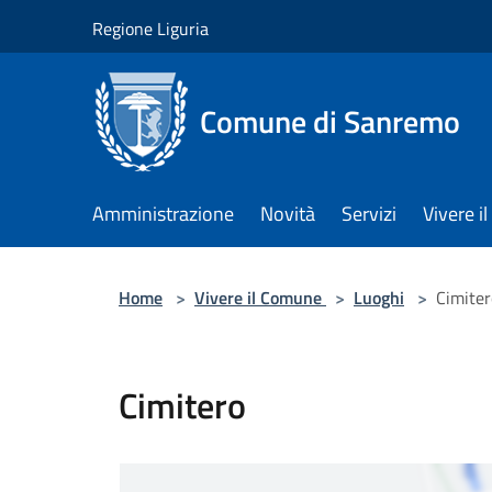
Salta al contenuto principale
Regione Liguria
Comune di Sanremo
Amministrazione
Novità
Servizi
Vivere 
Home
>
Vivere il Comune
>
Luoghi
>
Cimiter
Cimitero